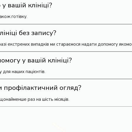
у вашій клініці?
акож готівку.
ініці без запису?
разі екстрених випадків ми стараємося надати допомогу яком
могу у вашій клініці?
 для наших пацієнтів.
и профілактичний огляд?
онайменше раз на шість місяців.