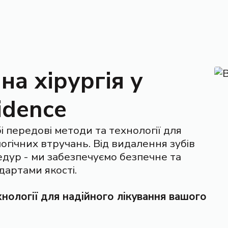
на хірургія
у
idence
і передові методи та технології для
гічних втручань. Від видалення зубів
едур - ми забезпечуємо безпечне та
дартами якості.
хнології для надійного лікування вашого