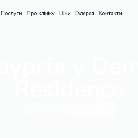
Послуги
Про клініку
Ціни
Галерея
Контакти
рургія
у Den
Residence
Записатись на консультацію