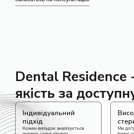
Dental Residence
якість за доступн
Індивідуальний
Висо
підхід
стери
Кожен випадок аналізується
Ми дот
окремо, і наші хірурги
вимог щ