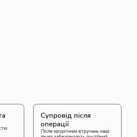
та
Супровід після
операції
стю
Після хірургічних втручань наші
лікарі забезпечують постійний