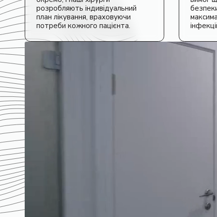
розробляють індивідуальний
безпек
план лікування, враховуючи
максима
потреби кожного пацієнта.
інфекці