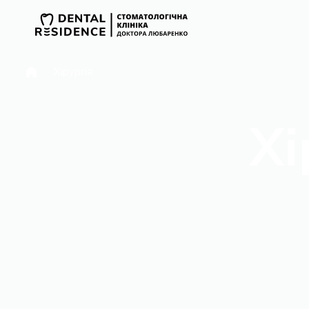
Хірургія
Хі