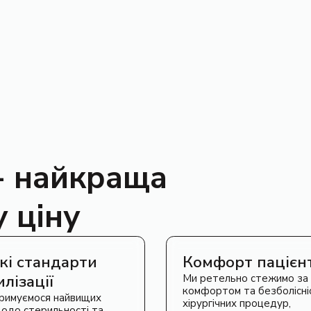
 - найкраща
у ціну
кі стандарти
Комфорт пацієн
лізації
Ми ретельно стежимо за
комфортом та безболісні
римуємося найвищих
хірургічних процедур,
одо стерильності та